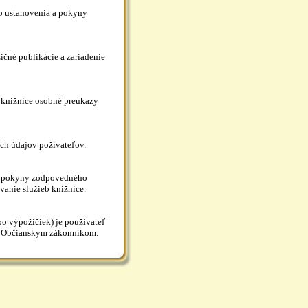
o ustanovenia a pokyny
né publikácie a zariadenie
knižnice osobné preukazy
h údajov požívateľov.
o pokyny zodpovedného
vanie služieb knižnice.
o výpožičiek) je používateľ
 s Občianskym zákonníkom.