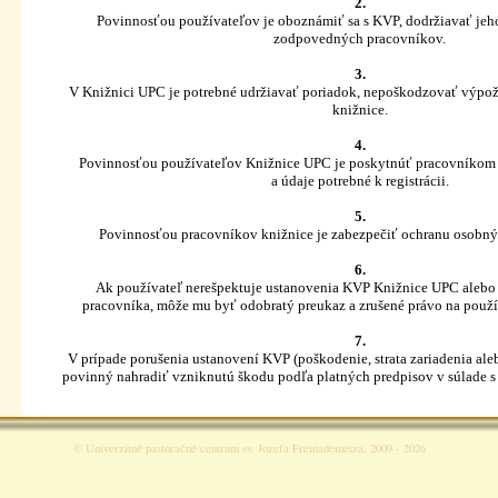
2.
Povinnosťou používateľov je oboznámiť sa s KVP, dodržiavať jeh
zodpovedných pracovníkov.
3.
V Knižnici UPC je potrebné udržiavať poriadok, nepoškodzovať výpožič
knižnice.
4.
Povinnosťou používateľov Knižnice UPC je poskytnúť pracovníkom 
a údaje potrebné k registrácii.
5.
Povinnosťou pracovníkov knižnice je zabezpečiť ochranu osobnýc
6.
Ak používateľ nerešpektuje ustanovenia KVP Knižnice UPC aleb
pracovníka, môže mu byť odobratý preukaz a zrušené právo na použí
7.
V prípade porušenia ustanovení KVP (poškodenie, strata zariadenia aleb
povinný nahradiť vzniknutú škodu podľa platných predpisov v súlade
©
Univerzitné pastoračné centrum sv. Jozefa Freinademetza
, 2009 - 2026