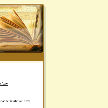
níkov
ípadne navrhovať nové.