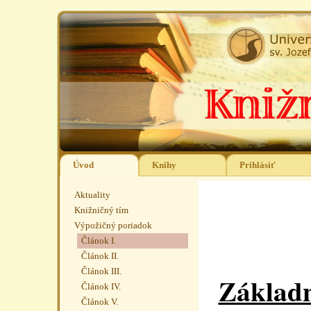
Úvod
Knihy
Prihlásiť
Aktuality
Knižničný tím
Výpožičný poriadok
Článok I.
Článok II.
Článok III.
Základn
Článok IV.
Článok V.