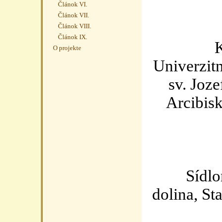
Článok VI.
Článok VII.
Článok VIII.
Článok IX.
Kni
O projekte
Univerzit
sv. Joz
Arcibis
Sídlom
dolina, St