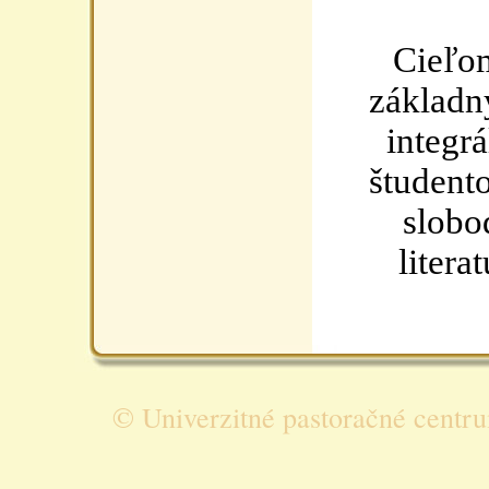
Cieľom 
základ
integr
študent
slobo
liter
©
Univerzitné pastoračné centr